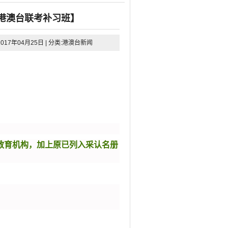
港澳台联考补习班】
7年04月25日 | 分类:港澳台新闻
等教育机构，加上原已列入采认名册