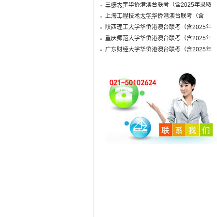
三峡大学华侨港澳台联考（含2025年录取
分数线）
上海工程技术大学华侨港澳台联考（含
2025年录取分数线）
陕西理工大学华侨港澳台联考（含2025年
录取分数线）
重庆师范大学华侨港澳台联考（含2025年
录取分数线）
广东财经大学华侨港澳台联考（含2025年
录取分数线）