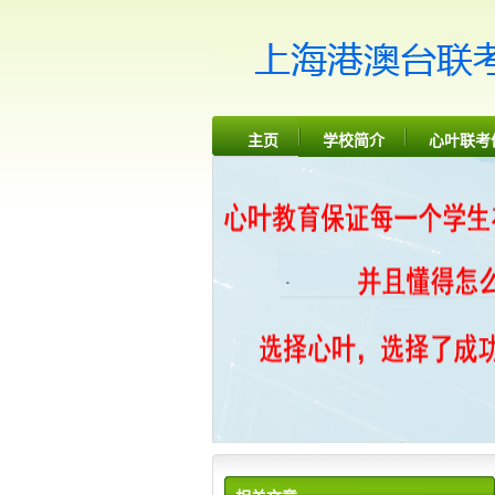
主页
学校简介
心叶联考