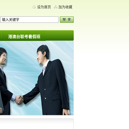
设为首页
加为收藏
港澳台联考暑假班