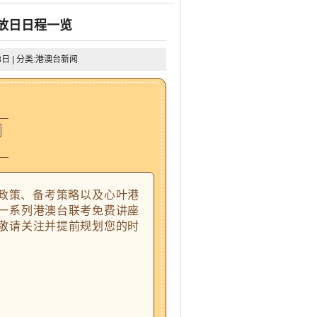
放日日程一览
日 | 分类:港澳台新闻
日
政策、备考策略以及心叶港
一系列港澳台联考免费讲座
敬请关注并提前规划您的时