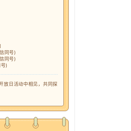
加
微信同号)
微信同号)
同号)
开放日活动中相见，共同探
5