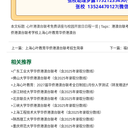
张校助理梦露17521235450
张校 13524470127(微
本文标题: 心叶港澳台联考免费讲座与校园开放日日程一览 | Tags：
港澳台联
侨港澳台联考学校
上海心叶教育
华侨港澳台
上一篇：上海心叶教育华侨港澳台联考招生简章
下一篇：福
相关推荐
>广东工业大学华侨港澳台联考（含2025年录取分数线）
>佛山大学华侨港澳台联考（含2025年录取分数线）
>上海心叶教育：2027届华侨港澳台联考全日制班1月份入学测试（转发赠送
>浙江财经大学华侨港澳台联考（含2025年录取分数线）
>北京联合大学华侨港澳台联考（含2025年录取分数线）
>三峡大学华侨港澳台联考（含2025年录取分数线）
>上海工程技术大学华侨港澳台联考（含2025年录取分数线）
>陕西理工大学华侨港澳台联考（含2025年录取分数线）
>重庆师范大学华侨港澳台联考（含2025年录取分数线）