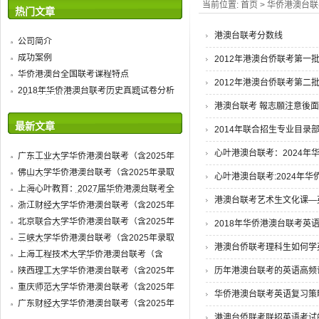
当前位置:
首页
> 华侨港澳台
热门文章
港澳台联考分数线
公司简介
成功案例
2012年港澳台侨联考第一
华侨港澳台全国联考课程特点
2012年港澳台侨联考第二
2018年华侨港澳台联考历史真题试卷分析
【江苏华侨港澳台侨联考补习班】
港澳台联考 報志願注意後
最新文章
2014年联合招生专业目录
心叶港澳台联考：2024
广东工业大学华侨港澳台联考（含2025年
录取分数线）
佛山大学华侨港澳台联考（含2025年录取
心叶港澳台联考:2024年
分数线）
上海心叶教育：2027届华侨港澳台联考全
日制班1月份入学测试（转发赠送代金券）
港澳台联考艺术生文化课—
浙江财经大学华侨港澳台联考（含2025年
录取分数线）
北京联合大学华侨港澳台联考（含2025年
2018年华侨港澳台联考
录取分数线）
三峡大学华侨港澳台联考（含2025年录取
分数线）
港澳台侨联考理科生如何学
上海工程技术大学华侨港澳台联考（含
2025年录取分数线）
陕西理工大学华侨港澳台联考（含2025年
历年港澳台联考的英语高频
录取分数线）
重庆师范大学华侨港澳台联考（含2025年
华侨港澳台联考英语复习策
录取分数线）
广东财经大学华侨港澳台联考（含2025年
录取分数线）
港澳台侨联考联招英语考试