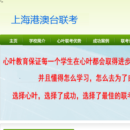
">
主页
学校简介
心叶联考优势
成功案例
联考