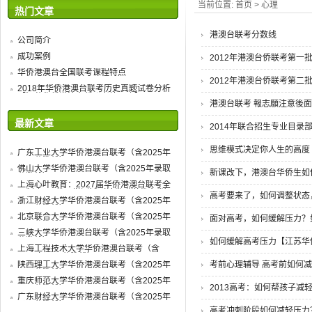
当前位置:
首页
> 心理
热门文章
港澳台联考分数线
公司简介
成功案例
2012年港澳台侨联考第一
华侨港澳台全国联考课程特点
2012年港澳台侨联考第二
2018年华侨港澳台联考历史真题试卷分析
【江苏华侨港澳台侨联考补习班】
港澳台联考 報志願注意後
最新文章
2014年联合招生专业目录
思维模式决定你人生的高度
广东工业大学华侨港澳台联考（含2025年
录取分数线）
佛山大学华侨港澳台联考（含2025年录取
新课改下，港澳台华侨生如
分数线）
上海心叶教育：2027届华侨港澳台联考全
日制班1月份入学测试（转发赠送代金券）
高考要来了，如何调整状态
浙江财经大学华侨港澳台联考（含2025年
录取分数线）
北京联合大学华侨港澳台联考（含2025年
面对高考，如何缓解压力？
录取分数线）
三峡大学华侨港澳台联考（含2025年录取
分数线）
如何缓解高考压力【江苏华
上海工程技术大学华侨港澳台联考（含
2025年录取分数线）
陕西理工大学华侨港澳台联考（含2025年
考前心理辅导 高考前如何
录取分数线）
重庆师范大学华侨港澳台联考（含2025年
2013高考：如何帮孩子减
录取分数线）
广东财经大学华侨港澳台联考（含2025年
录取分数线）
高考冲刺阶段如何减轻压力