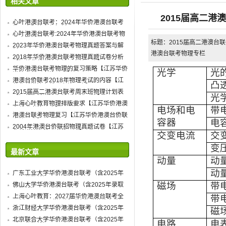
相关文章
2015届高二
心叶港澳台联考：2024年华侨港澳台联考
物理真题答案与解析
心叶港澳台联考:2024年华侨港澳台联考物
理真题试卷
标题：2015届高二港澳台联考
2023年华侨港澳台联考物理真题答案与解
析
港澳台联考物理专栏
2018年华侨港澳台联考物理真题试卷分析
【江苏华侨港澳台侨联考补习班】
华侨港澳台联考物理的复习策略【江苏华侨
光学
光
港澳台侨联考补习班】
港澳台侨联考2018年物理考试的内容【江
凸
苏华侨港澳台侨联考补习班】
2015届高二港澳台联考周末班物理计划表
光
【江苏华侨港澳台侨联考补习班】
上海心叶教育物理排版要求【江苏华侨港澳
电场和电
带
台侨联考补习班】
港澳台联考物理复习【江苏华侨港澳台侨联
容器
考补习班】
电
2004年港澳台侨联招物理真题试卷【江苏
华侨港澳台侨联考补习班】
交变电流
交
变
最新文章
动量
动
动
广东工业大学华侨港澳台联考（含2025年
录取分数线）
磁场
带
佛山大学华侨港澳台联考（含2025年录取
分数线）
上海心叶教育：2027届华侨港澳台联考全
带
日制班1月份入学测试（转发赠送代金券）
浙江财经大学华侨港澳台联考（含2025年
磁
录取分数线）
北京联合大学华侨港澳台联考（含2025年
电路
电
录取分数线）