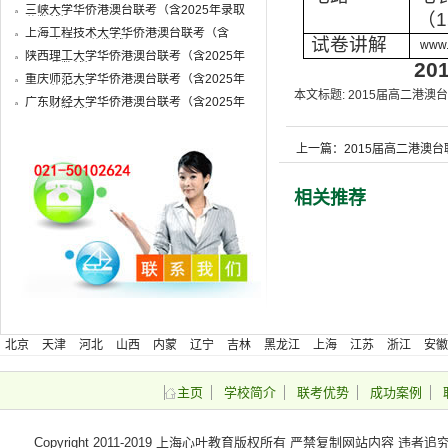
三峡大学华侨港澳台联考（含2025年录取
（
分数线）
上海工程技术大学华侨港澳台联考（含
试卷讲解
2025年录取分数线）
www.
陕西理工大学华侨港澳台联考（含2025年
20
录取分数线）
重庆师范大学华侨港澳台联考（含2025年
录取分数线）
本文标题: 2015届高二港澳
广东财经大学华侨港澳台联考（含2025年
录取分数线）
上一篇：2015届高二港澳
苏华侨港澳台侨联考补习班
相关推荐
北京
天津
河北
山西
内蒙
辽宁
吉林
黑龙江
上海
江苏
浙江
安徽
藏
陕西
甘肃
青海
宁夏
新疆
台湾
香港
澳门
主页
学校简介
联考优势
成功案例
Copyright 2011-2019 上海心叶教育版权所有 严禁复制网站内容