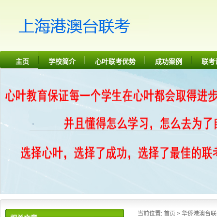
主页
学校简介
心叶联考优势
成功案例
联考
当前位置:
首页
>
华侨港澳台联