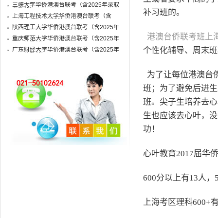
三峡大学华侨港澳台联考（含2025年录取
分数线）
补习班的。
上海工程技术大学华侨港澳台联考（含
2025年录取分数线）
陕西理工大学华侨港澳台联考（含2025年
录取分数线）
港澳台侨联考班上
重庆师范大学华侨港澳台联考（含2025年
录取分数线）
个性化辅导、周末班
广东财经大学华侨港澳台联考（含2025年
录取分数线）
为了让每位港澳台侨
班；为了避免后进生
班。尖子生培养去心
生也应该去心叶，没
功！
心叶教育2017届华
600分以上有13人，
上海考区理科600+