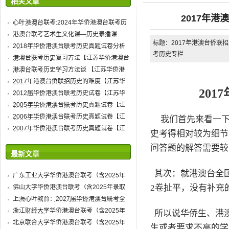
相关文章
2017年
心叶港澳台联考:2024年华侨港澳台联考历
史真题试卷
港澳台联考艺术生文化课—历史录播课
标题：2017年港澳台侨联招历
2018年华侨港澳台联考历史真题试卷分析
【江苏华侨港澳台侨联考补习班】
考历史专栏
港澳台联考历史复习方法【江苏华侨港澳台
侨联考补习班】
港澳台联考历史学习方法谈 【江苏华侨港
澳台侨联考补习班】
2017年港澳台侨联招历史的难度【江苏华
侨港澳台侨联考补习班】
20
2012届华侨港澳台联考历史试卷【江苏华
侨港澳台侨联考补习班】
2005年华侨港澳台联考历史真题试卷【江
苏华侨港澳台侨联考补习班】
2006年华侨港澳台联考历史真题试卷【江
我们首先来看一
苏华侨港澳台侨联考补习班】
2007年华侨港澳台联考历史真题试卷【江
史考得相对较为细节化
苏华侨港澳台侨联考补习班】
问答题的解答需要较
最新文章
其次：就港澳台全
广东工业大学华侨港澳台联考（含2025年
录取分数线）
2卷扯平，没有补充
佛山大学华侨港澳台联考（含2025年录取
分数线）
上海心叶教育：2027届华侨港澳台联考全
日制班1月份入学测试（转发赠送代金券）
浙江财经大学华侨港澳台联考（含2025年
所以说华侨生、港
录取分数线）
北京联合大学华侨港澳台联考（含2025年
生或者要求不高的学
录取分数线）