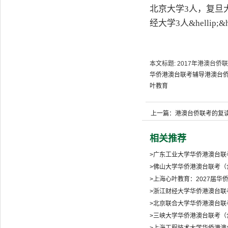
北京大学3人，复旦
经大学3人&hellip;&h
本文标题: 2017年港澳台侨
华侨港澳台联考辅导
港澳台
叶教育
上一篇：港澳台侨联考的复
【江苏华侨港澳台联考】
相关推荐
>广东工业大学华侨港澳台联
>佛山大学华侨港澳台联考（含
>上海心叶教育：2027届
>浙江财经大学华侨港澳台联
>北京联合大学华侨港澳台联
>三峡大学华侨港澳台联考（含