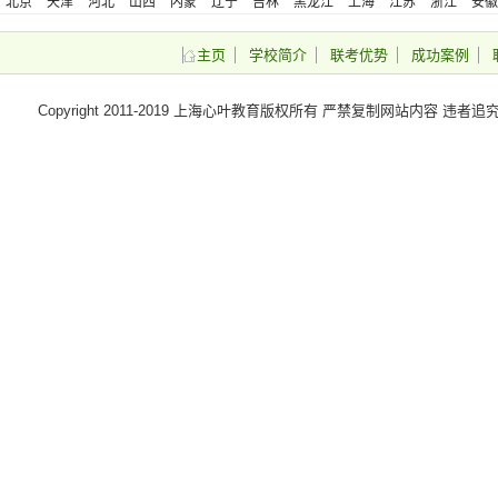
北京
天津
河北
山西
内蒙
辽宁
吉林
黑龙江
上海
江苏
浙江
安徽
藏
陕西
甘肃
青海
宁夏
新疆
台湾
香港
澳门
主页
学校简介
联考优势
成功案例
Copyright 2011-2019 上海心叶教育版权所有 严禁复制网站内容