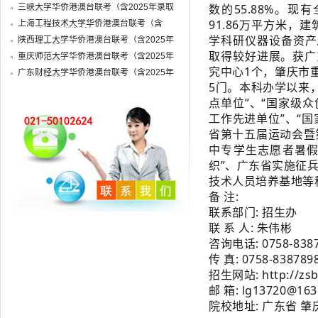
数的55.88%。现
三峡大学华侨港澳台联考（含2025年录取
分数线）
91.86万平方米，
上海工程技术大学华侨港澳台联考（含
2025年录取分数线）
学科研仪器设备资产总
陕西理工大学华侨港澳台联考（含2025年
录取分数线）
取得较好进展。获广
重庆师范大学华侨港澳台联考（含2025年
录取分数线）
究中心1个，肇庆市
广东财经大学华侨港澳台联考（含2025年
录取分数线）
5门。本科办学以来
点单位”、“国家级众
工作先进单位”、“国
省第十五届运动会暨
中专学生志愿者暑假
织”、广东省实施征兵
技术人员培养基地等
备 注:
联系部门: 招生办
联 系 人: 朱伟彬
咨询电话: 0758-838
传 真: 0758-838789
招生网站: http://zsb.
邮 箱: lg13720@163
院校地址: 广东省 肇