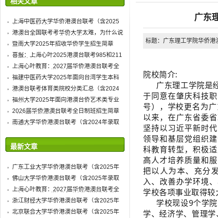
相关文章
广东
上海中医药大学华侨港澳台联考（含2025
年录取分数线）
港澳台全国联考考华侨大学太难，为什么说
两校联考更容易上华侨大学？
标题：广东理工学院华侨港澳台联
暨南大学2025年招收华侨学生招生简章
喜报：上海心叶2025港澳台联考985和211
大学比例
上海心叶教育：2027届华侨港澳台联考全
日制班7月份入学测试
院校简介:
福建中医药大学2025年面向台湾学生本科
招生简章
广东理工学院是经教
港澳台联考体育类院校分类汇总（含2024
于同意在肇庆科技职
年招收专业）
福州大学2025年面向港澳台侨艺术类专业
号），学校更名为广
招生简章
2026届华侨港澳台联考全日制班招生简章
以来，在广东省委省
（转发赠送代金券）
南通大学华侨港澳台联考（含2024年录取
坚持以习近平新时代
分数线）
领导和基层党组织建
最新文章
科教育转型，积极适
高人才培养质量和服
广东工业大学华侨港澳台联考（含2025年
把以人为本、充分
录取分数线）
佛山大学华侨港澳台联考（含2025年录取
入、改善办学环境、
分数线）
上海心叶教育：2027届华侨港澳台联考全
学校各项事业取得较
日制班1月份入学测试（转发赠送代金券）
浙江财经大学华侨港澳台联考（含2025年
学校现设9个学院、
录取分数线）
北京联合大学华侨港澳台联考（含2025年
学、经济学、管理学
录取分数线）