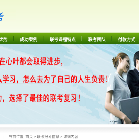
优势
成功案例
联考课程特点
联考团队
付款方式
当前位置:
首页
>
联考报考信息
> 详细内容