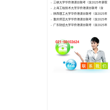
三峡大学华侨港澳台联考（含2025年录取
分数线）
上海工程技术大学华侨港澳台联考（含
2025年录取分数线）
陕西理工大学华侨港澳台联考（含2025年
录取分数线）
重庆师范大学华侨港澳台联考（含2025年
录取分数线）
广东财经大学华侨港澳台联考（含2025年
录取分数线）