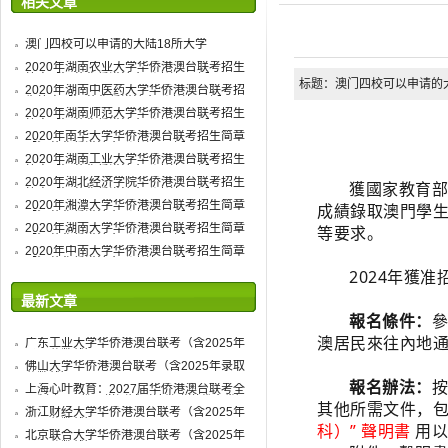
相关文章
澳门四校可以申请的大陆18所大学
2020年湖南农业大学华侨港澳台联考招生
简章【江苏华侨港澳台联考补习班】
标题：澳门四校可以申请的大陆18
2020年湖南中医药大学华侨港澳台联考招
生简章【江苏华侨港澳台联考补习班】
2020年湖南师范大学华侨港澳台联考招生
简章【江苏华侨港澳台联考补习班】
2020年南华大学华侨港澳台联考招生简章
【江苏华侨港澳台联考补习班】
2020年湖南工业大学华侨港澳台联考招生
简章【江苏华侨港澳台联考补习班】
2020年湖北经济学院华侨港澳台联考招生
獲國家教育部
简章【江苏华侨港澳台联考补习班】
2020年湘潭大学华侨港澳台联考招生简章
成績錄取澳門學生
【江苏华侨港澳台联考补习班】
2020年湖南大学华侨港澳台联考招生简章
等要求。
【江苏华侨港澳台联考补习班】
2020年中南大学华侨港澳台联考招生简章
【江苏华侨港澳台联考补习班】
2024年獲
最新文章
報名條件：
參
澳居民來往內地
广东工业大学华侨港澳台联考（含2025年
录取分数线）
佛山大学华侨港澳台联考（含2025年录取
分数线）
報名辦法：
按
上海心叶教育：2027届华侨港澳台联考全
日制班1月份入学测试（转发赠送代金券）
其他所需文件，
浙江财经大学华侨港澳台联考（含2025年
录取分数线）
科）” 聲明書
用
北京联合大学华侨港澳台联考（含2025年
录取分数线）