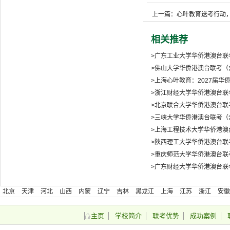
上一篇：心叶教育送考行动
相关推荐
>广东工业大学华侨港澳台联
>佛山大学华侨港澳台联考（含
>上海心叶教育：2027届
>浙江财经大学华侨港澳台联
>北京联合大学华侨港澳台联
>三峡大学华侨港澳台联考（含
>上海工程技术大学华侨港澳
>陕西理工大学华侨港澳台联
>重庆师范大学华侨港澳台联
>广东财经大学华侨港澳台联
北京
天津
河北
山西
内蒙
辽宁
吉林
黑龙江
上海
江苏
浙江
安徽
藏
陕西
甘肃
青海
宁夏
新疆
台湾
香港
澳门
主页
学校简介
联考优势
成功案例