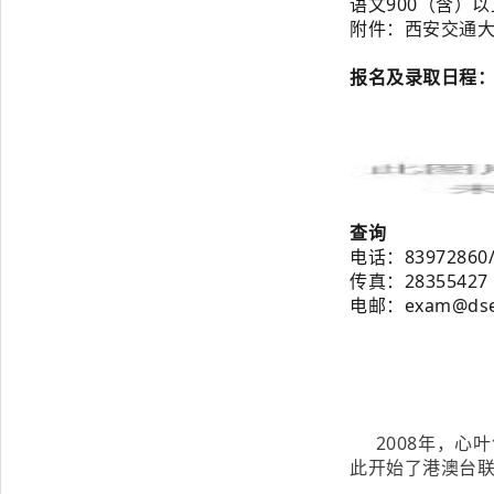
语文900（含）
附
件：
西安交通大
报名及录取日程
查询
电话：83972860/
传真：28355427
电邮：exam@dsed
2008年，
此开始了港澳台