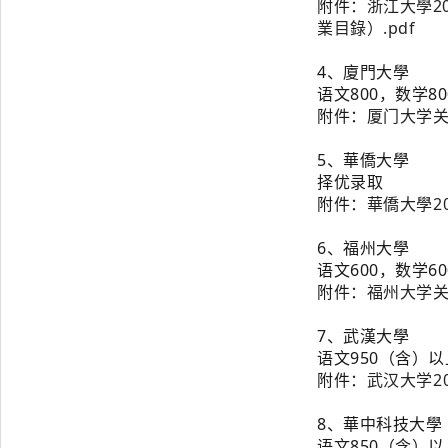
附件：
浙江大學2
業目錄）.pdf
4、
廈門大學
语文800，数学80
附件：
厦门大学关
5、華僑大學
择优录取
附
件：
華僑大學2
6、
福州大學
语文600，数学60
附
件：
福州大学关
7、武漢大學
语文950（含）
附
件：
武汉大学2
8、
華中科技大學
语文850（含）