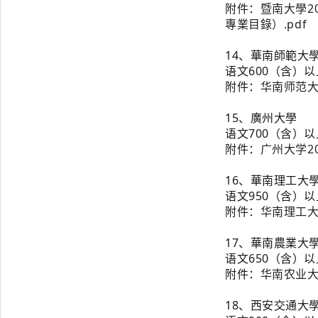
附
件：
暨南大學2
專業目錄）.pdf
14、
華南師範大
语文600（含）
附
件：
华南师范大
15、
廣州大學
语文700（含）
附
件：
广州大学2
16、
華南理工大
语文950（含）
附
件：
华南理工大
17、
華南農業大
语文650（含）
附
件：
华南农业大学
18、
西安交通大