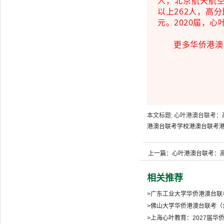
人，北京航天航空大
以上262人，高
元。2020届，
更多华侨港澳
本文标题: 心叶港澳台联考：高二
港澳台联考学校
港澳台联考
上一篇：心叶港澳台联考：高
相关推荐
>广东工业大学华侨港澳台联
>佛山大学华侨港澳台联考（含
>上海心叶教育：2027届