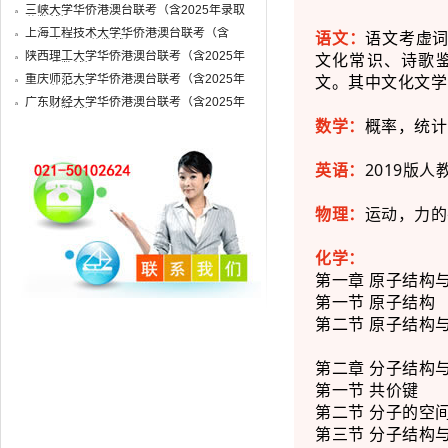
三峡大学华侨港澳台联考（含2025年录取
分数线）
上海工程技术大学华侨港澳台联考（含
语文：
语文考虚
2025年录取分数线）
陕西理工大学华侨港澳台联考（含2025年
文化常识、诗歌
录取分数线）
文。其中文化文学
重庆师范大学华侨港澳台联考（含2025年
录取分数线）
广东财经大学华侨港澳台联考（含2025年
录取分数线）
数学：
概率，统计
英语：
2019版人教
物理：
运动，力的
化学：
第一章 原子结构
第一节 原子结构
第二节 原子结构
第二章 分子结构
第一节 共价键
第二节 分子的空
第三节 分子结构