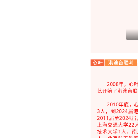
心叶
港澳台联考
2008年，
此开始了港澳台联
2010年底
3人，到2024
2011届至202
上海交通大学22
技术大学1人，南