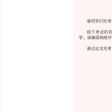
请同学们在考
线下考试的
学，请确保网络环
通过这次月考