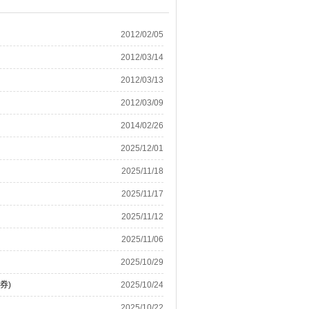
2012/02/05
2012/03/14
2012/03/13
2012/03/09
2014/02/26
2025/12/01
2025/11/18
2025/11/17
2025/11/12
2025/11/06
2025/10/29
券)
2025/10/24
2025/10/22