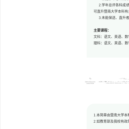
2.学年总评各科成绩
可直升暨南大学本科有
3.未能保送、直升者
主要课程：
文科：语文、英语、数
理科：语文、英语、数
十、其他
1.本简章由暨南大学
2.如教育部及我校有