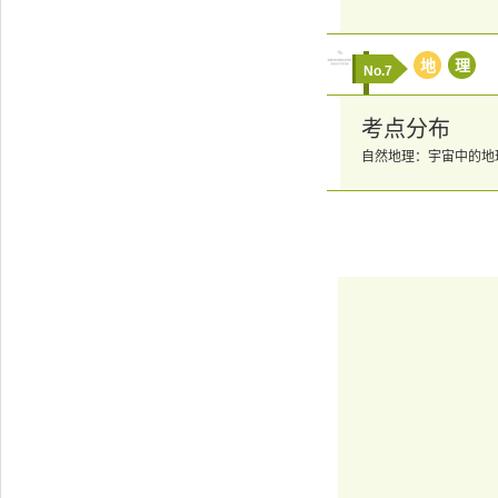
地
理
No.7
考点分布
自然地理：宇宙中的地