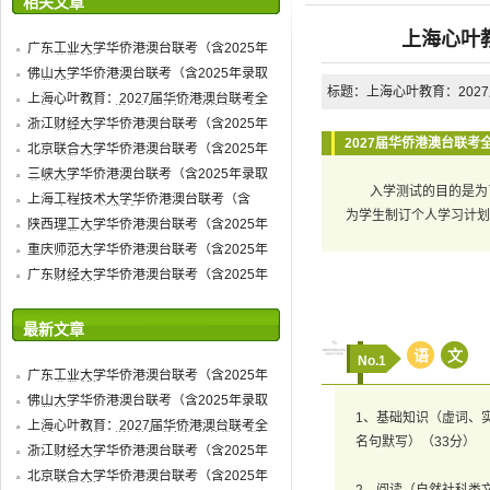
相关文章
上海心叶
广东工业大学华侨港澳台联考（含2025年
录取分数线）
佛山大学华侨港澳台联考（含2025年录取
分数线）
标题：上海心叶教育：2027届
上海心叶教育：2027届华侨港澳台联考全
日制班1月份入学测试（转发赠送代金券）
浙江财经大学华侨港澳台联考（含2025年
录取分数线）
2027届华侨港澳台联考
北京联合大学华侨港澳台联考（含2025年
录取分数线）
三峡大学华侨港澳台联考（含2025年录取
分数线）
入学测试的目的是为了
上海工程技术大学华侨港澳台联考（含
2025年录取分数线）
为学生制订个人学习计划
陕西理工大学华侨港澳台联考（含2025年
录取分数线）
重庆师范大学华侨港澳台联考（含2025年
录取分数线）
广东财经大学华侨港澳台联考（含2025年
录取分数线）
最新文章
语
文
No.1
广东工业大学华侨港澳台联考（含2025年
录取分数线）
佛山大学华侨港澳台联考（含2025年录取
分数线）
1、基础知识（虚词、
上海心叶教育：2027届华侨港澳台联考全
日制班1月份入学测试（转发赠送代金券）
名句默写）（33分）
浙江财经大学华侨港澳台联考（含2025年
录取分数线）
北京联合大学华侨港澳台联考（含2025年
录取分数线）