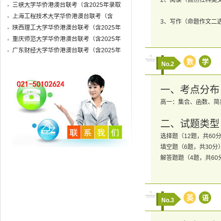
2、阅读（自然社科类
三峡大学华侨港澳台联考（含2025年录取
分数线）
上海工程技术大学华侨港澳台联考（含
3、写作（命题作文二选
2025年录取分数线）
陕西理工大学华侨港澳台联考（含2025年
录取分数线）
重庆师范大学华侨港澳台联考（含2025年
录取分数线）
广东财经大学华侨港澳台联考（含2025年
录取分数线）
数
学
No.2
一、考点分布
高一：集合、函数、简
二、试题类型
选择题（12题，共60
填空题（6题，共30分
解答题题（4题，共60
英
语
No.3