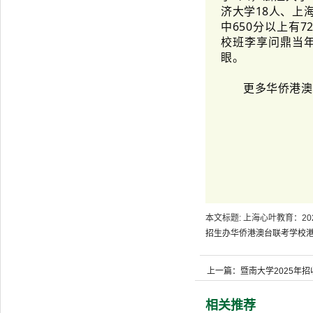
济大学18人、上
中650分以上有7
校班李享问鼎当年
眼。
更多华侨港澳
本文标题: 上海心叶教育：20
招生办
华侨港澳台联考学校
上一篇：暨南大学2025年
相关推荐