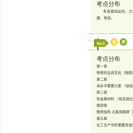
考点分布
考查直线运动、力、
器、电容。
化
学
No.5
考点分布
第一章
物质的及其变化（物质
第二章
海水中重要元素 （钠
第三章
铁金属材料 （铁及其
第四章
物质结构 元素周期律
第五章
化工生产中的重要非金