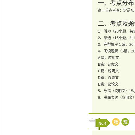
一、考点分布
高一重点考查：定语从
二、考点及题
1、听力（20小题，共
2、单选（15小题，共
3、完型填空 1 篇，20
4、阅读理解（5篇，2
A 篇：应用文
B篇：记叙文
C篇：说明文
D篇：议论文
E篇：议论文
5、改错（说明文）15
6、书面表达（应用文）
物
理
No.4