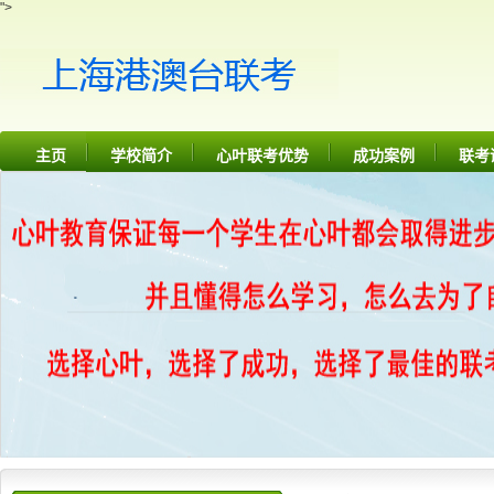
">
主页
学校简介
心叶联考优势
成功案例
联考