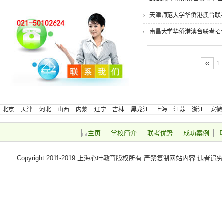
天津师范大学华侨港澳台联考
南昌大学华侨港澳台联考招
‹‹
1
北京
天津
河北
山西
内蒙
辽宁
吉林
黑龙江
上海
江苏
浙江
安徽
藏
陕西
甘肃
青海
宁夏
新疆
台湾
香港
澳门
主页
学校简介
联考优势
成功案例
Copyright 2011-2019 上海心叶教育版权所有 严禁复制网站内容