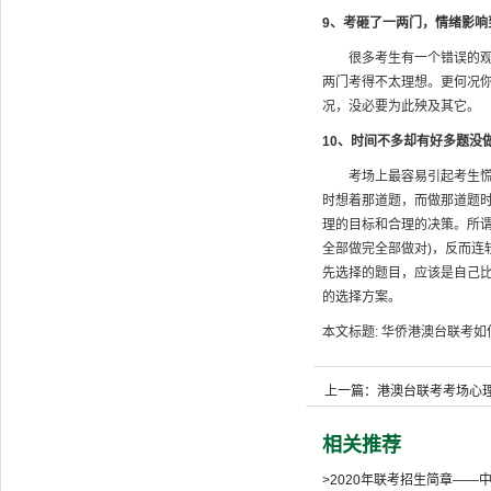
9、考砸了一两门，情绪影响
很多考生有一个错误的观念
两门考得不太理想。更何况
况，没必要为此殃及其它。
10、时间不多却有好多题没
考场上最容易引起考生慌乱
时想着那道题，而做那道题
理的目标和合理的决策。所谓
全部做完全部做对)，反而连
先选择的题目，应该是自己
的选择方案。
本文标题: 华侨港澳台联考如何
上一篇：港澳台联考考场心
联考】
相关推荐
>2020年联考招生简章——