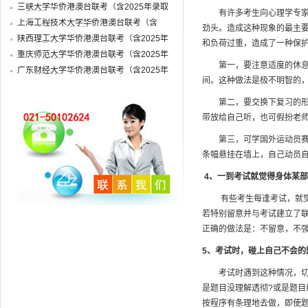
三峡大学华侨港澳台联考（含2025年录取
有许多考生向心理学专家说
分数线）
上海工程技术大学华侨港澳台联考（含
劲头。造成这种现象的最主
2025年录取分数线）
陕西理工大学华侨港澳台联考（含2025年
和负荷过重，造成了一种保
录取分数线）
重庆师范大学华侨港澳台联考（含2025年
录取分数线）
第一，要注意适度的休息、
广东财经大学华侨港澳台联考（含2025年
录取分数线）
间。这种做法是极不明智的
第二，要交换下复习的形式
带放给自己听，也可假扮老
第三，可学国外运动员赛前
条幅悬挂在墙上，自己动员
4、一到考试就觉得身体某部
有些考生每逢考试，就觉得
若特别留意并与考试建立了
正确的做法是：不留意，不
5、考试时，碰上自己不会的
考试时遇到这种情况，切忌
是题目没理解透彻?或是题目
按程序有条理地去做，即使题