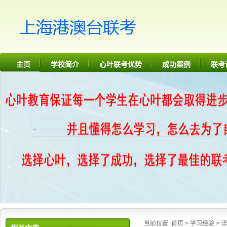
主页
学校简介
心叶联考优势
成功案例
联考
当前位置:
首页
>
学习经验
> 