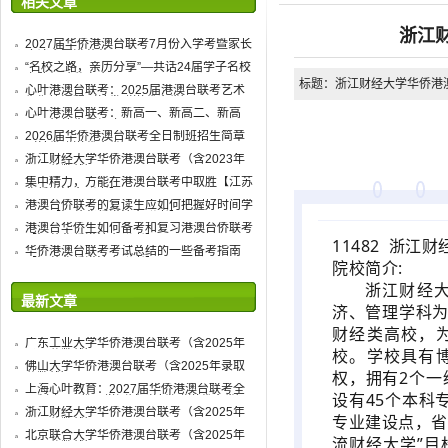
相关文章
浙江
2027届华侨港澳台联考7月份入学考暨家长
座谈会圆满落幕
“名校之路，亲历分享”—共话24届学子名校
之路经验分享会
标题：浙江财经大学华侨港澳台联
心叶港澳台联考：2025届港澳台联考艺术
生衔接课程（转发赠送代金券）
心叶港澳台联考：新高一、新高二、新高
三、外籍生暑假班
2026届华侨港澳台联考全日制班招生简章
（转发赠送代金券）
浙江财经大学华侨港澳台联考（含2023年
录取分数线）
集中精力，方能在港澳台联考中取胜【江苏
华侨港澳台联考】
港澳台侨联考的复读生应如何把握好时间学
习！【江苏华侨港澳台联考】
港澳台华侨生如何备考和复习港澳台侨联考
【江苏华侨港澳台联考】
11482 浙江
华侨港澳台联考考试总结的一些备考指南
【江苏华侨港澳台联考】
院校简介:
浙江财经大学
最新文章
济、管理学科
财经类高校，
广东工业大学华侨港澳台联考（含2025年
校。学校具有
录取分数线）
佛山大学华侨港澳台联考（含2025年录取
权，拥有2个一
分数线）
上海心叶教育：2027届华侨港澳台联考全
设有45个本科
日制班1月份入学测试（转发赠送代金券）
浙江财经大学华侨港澳台联考（含2025年
专业建设点，省
录取分数线）
北京联合大学华侨港澳台联考（含2025年
流财经大学”
录取分数线）