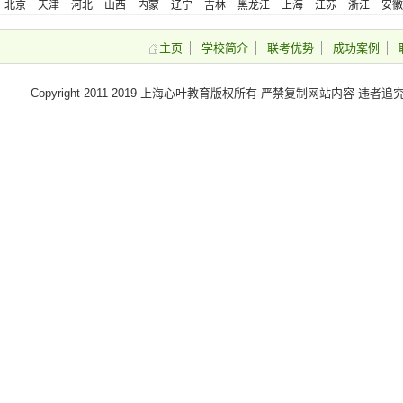
北京
天津
河北
山西
内蒙
辽宁
吉林
黑龙江
上海
江苏
浙江
安徽
藏
陕西
甘肃
青海
宁夏
新疆
台湾
香港
澳门
主页
学校简介
联考优势
成功案例
Copyright 2011-2019 上海心叶教育版权所有 严禁复制网站内容