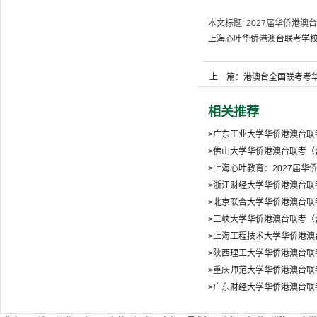
本文标题: 2027届华侨港澳
上海心叶
华侨港澳台联考学
上一篇：港澳台全国联考考
联考更容易上华侨大学？
相关推荐
>广东工业大学华侨港澳台联
>佛山大学华侨港澳台联考（含
>上海心叶教育：2027届
>浙江财经大学华侨港澳台联
>北京联合大学华侨港澳台联
>三峡大学华侨港澳台联考（含
>上海工程技术大学华侨港澳
>陕西理工大学华侨港澳台联
>重庆师范大学华侨港澳台联
>广东财经大学华侨港澳台联