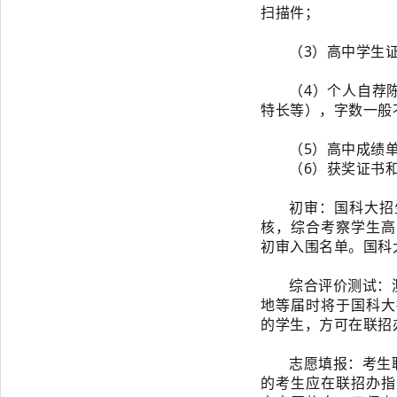
扫描件；
（3）高中学生
（4）个人自荐
特长等），字数一般不
（5）高中成绩
（6）获奖证书
初审：国科大招
核，综合考察学生高
初审入围名单。国科
综合评价测试：
地等届时将于国科大
的学生，方可在联招
志愿填报：考生
的考生应在联招办指