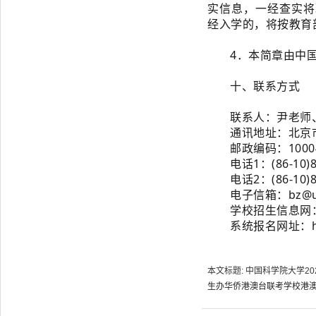
实信息，一经查实将
经入学的，将按教育
4．本简章由中
十、联系方式
联系人：尹老师
通讯地址：北京
邮政编码：1000
电话1：(86-10
电话2：(86-1
电子信箱：bz@uc
学校招生信息网：htt
系统报名网址：https
本文标题: 中国科学院大学20
生办
华侨港澳台联考学校
港