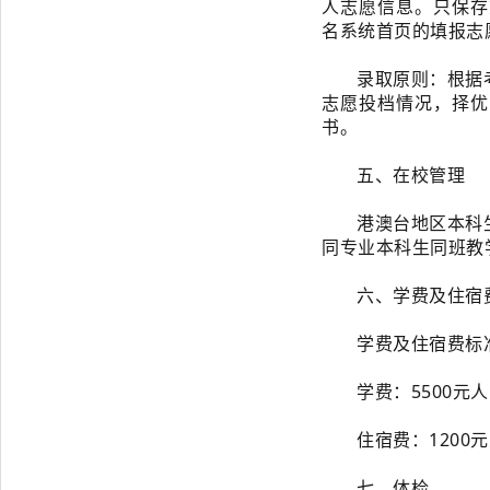
人志愿信息。只保存
名系统首页的填报志
录取原则：根据
志愿投档情况，择优
书。
五、在校管理
港澳台地区本科
同专业本科生同班教
六、学费及住宿
学费及住宿费标
学费：5500元人
住宿费：1200
七、体检