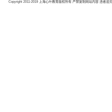
Copyright 2011-2019 上海心叶教育版权所有 严禁复制网站内容