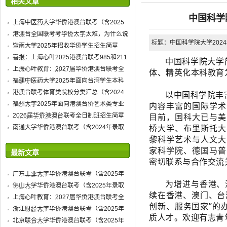
相关文章
中国科学
上海中医药大学华侨港澳台联考（含2025
年录取分数线）
港澳台全国联考考华侨大学太难，为什么说
两校联考更容易上华侨大学？
标题：中国科学院大学2024年
暨南大学2025年招收华侨学生招生简章
喜报：上海心叶2025港澳台联考985和211
中国科学院大学
大学比例
上海心叶教育：2027届华侨港澳台联考全
体、精英化本科教育
日制班7月份入学测试
福建中医药大学2025年面向台湾学生本科
招生简章
港澳台联考体育类院校分类汇总（含2024
以中国科学院丰
年招收专业）
福州大学2025年面向港澳台侨艺术类专业
内容丰富的国际学术
招生简章
目前，国科大已与美
2026届华侨港澳台联考全日制班招生简章
（转发赠送代金券）
桥大学、布里斯托大
南通大学华侨港澳台联考（含2024年录取
分数线）
黎科学艺术与人文大
家科学院、德国马普
最新文章
密切联系与合作交流
广东工业大学华侨港澳台联考（含2025年
录取分数线）
为增进与香港、
佛山大学华侨港澳台联考（含2025年录取
分数线）
续在香港、澳门、台
上海心叶教育：2027届华侨港澳台联考全
日制班1月份入学测试（转发赠送代金券）
创新、服务国家”的
浙江财经大学华侨港澳台联考（含2025年
录取分数线）
质人才。欢迎有志青
北京联合大学华侨港澳台联考（含2025年
录取分数线）